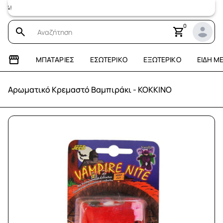
Επισκεφτείτ
0
ΜΠΑΤΑΡΊΕΣ
ΕΣΩΤΕΡΙΚΌ
ΕΞΩΤΕΡΙΚΌ
ΕΊΔΗ Μ
Αρωματικό Κρεμαστό Βαμπιράκι - ΚΟΚΚΙΝΟ