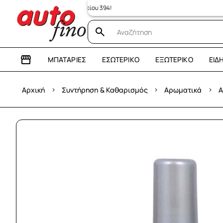
στημα: Λεωφόρος Ηρακλείου 394!
ΜΠΑΤΑΡΊΕΣ
ΕΣΩΤΕΡΙΚΌ
ΕΞΩΤΕΡΙΚΌ
ΕΊΔ
›
›
›
Αρχική
Συντήρηση & Καθαρισμός
Αρωματικά
Α