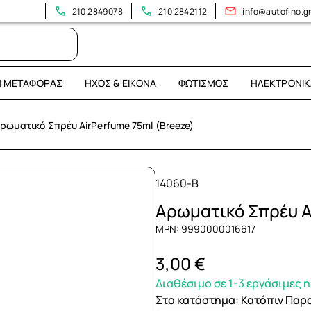
210 2849078
210 2842112
info@autofino.g
Η ΜΕΤΑΦΟΡΆΣ
ΉΧΟΣ & ΕΙΚΌΝΑ
ΦΩΤΙΣΜΌΣ
ΗΛΕΚΤΡΟΝΙΚ
ρωματικό Σπρέυ AirPerfume 75ml (Breeze)
14060-B
Αρωματικό Σπρέυ A
MPN: 9990000016617
3,00 €
Διαθέσιμο σε 1-3 εργάσιμες 
Στο κατάστημα
:
Κατόπιν Παρ