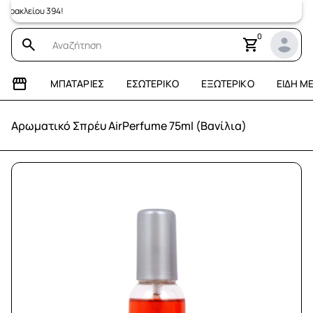
κλείου 394!
0
ΜΠΑΤΑΡΊΕΣ
ΕΣΩΤΕΡΙΚΌ
ΕΞΩΤΕΡΙΚΌ
ΕΊΔΗ Μ
Αρωματικό Σπρέυ AirPerfume 75ml (Βανίλια)