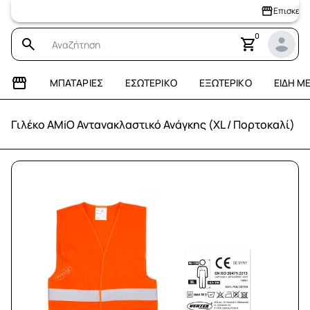
Επισκεφτείτε 
0
ΜΠΑΤΑΡΊΕΣ
ΕΣΩΤΕΡΙΚΌ
ΕΞΩΤΕΡΙΚΌ
ΕΊΔΗ Μ
Γιλέκο AMiO Αντανακλαστικό Ανάγκης (XL / Πορτοκαλί)