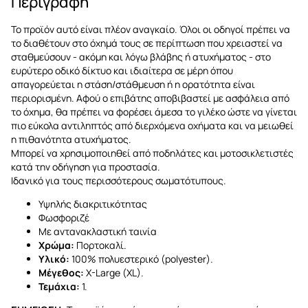
Περιγραφή
Το προϊόν αυτό είναι πλέον αναγκαίο. Όλοι οι οδηγοί πρέπει να
το διαθέτουν στο όχημά τους σε περίπτωση που χρειαστεί να
σταθμεύσουν - ακόμη και λόγω βλάβης ή ατυχήματος - στο
ευρύτερο οδικό δίκτυο και ιδιαίτερα σε μέρη όπου
απαγορεύεται η στάση/στάθμευση ή η ορατότητα είναι
περιορισμένη. Αφού ο επιβάτης αποβιβαστεί με ασφάλεια από
το όχημα, θα πρέπει να φορέσει άμεσα το γιλέκο ώστε να γίνεται
πιο εύκολα αντιληπτός από διερχόμενα οχήματα και να μειωθεί
η πιθανότητα ατυχήματος.
Μπορεί να χρησιμοποιηθεί από ποδηλάτες και μοτοσικλετιστές
κατά την οδήγηση για προστασία.
Ιδανικό για τους περισσότερους σωματότυπους.
Υψηλής διακριτικότητας
Φωσφοριζέ
Με αντανακλαστική ταινία
Χρώμα:
Πορτοκαλί.
Υλικό:
100% πολυεστερικό (polyester).
Μέγεθος:
X-Large (XL).
Τεμάχια:
1.