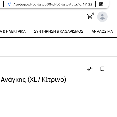
r
Λεωφόρος Ηρακλείου 394, Ηράκλειο Αττικής, 141 22
0
Ά & ΗΛΕΚΤΡΙΚΆ
ΣΥΝΤΉΡΗΣΗ & ΚΑΘΑΡΙΣΜΌΣ
ΑΝΑΛΏΣΙΜΑ
Ανάγκης (XL / Κίτρινο)