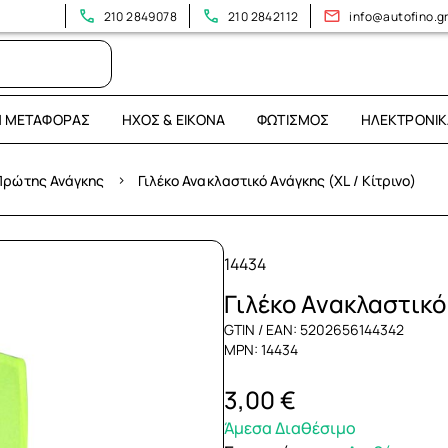
210 2849078
210 2842112
info@autofino.g
Η ΜΕΤΑΦΟΡΆΣ
ΉΧΟΣ & ΕΙΚΌΝΑ
ΦΩΤΙΣΜΌΣ
ΗΛΕΚΤΡΟΝΙΚ
›
 Πρώτης Ανάγκης
Γιλέκο Ανακλαστικό Ανάγκης (XL / Κίτρινο)
14434
Γιλέκο Ανακλαστικό 
GTIN / EAN: 5202656144342
MPN: 14434
3,00 €
Άμεσα Διαθέσιμο