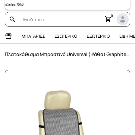
λείου 394!
0
ΜΠΑΤΑΡΊΕΣ
ΕΣΩΤΕΡΙΚΌ
ΕΞΩΤΕΡΙΚΌ
ΕΊΔΗ Μ
Πλατοκάθισμα Μπροστινό Universal (Ψάθα) Graphite 1 τεμ 110x43 cm