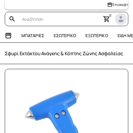
Επισκεφτείτε το 
0
ΜΠΑΤΑΡΊΕΣ
ΕΣΩΤΕΡΙΚΌ
ΕΞΩΤΕΡΙΚΌ
ΕΊΔΗ Μ
Σφυρί Εκτάκτου Ανάγκης & Κόπτης Ζώνης Ασφαλείας