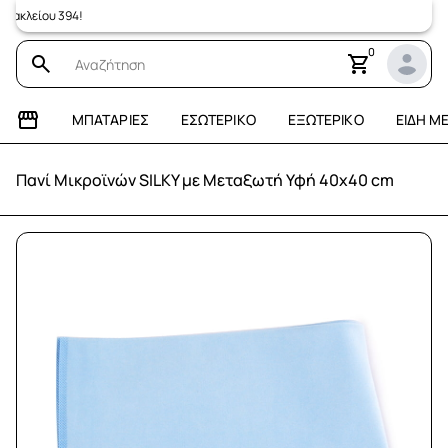
λείου 394!
0
ΜΠΑΤΑΡΊΕΣ
ΕΣΩΤΕΡΙΚΌ
ΕΞΩΤΕΡΙΚΌ
ΕΊΔΗ Μ
Πανί Μικροϊνών SILKY με Μεταξωτή Υφή 40x40 cm