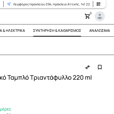
r
Λεωφόρος Ηρακλείου 394, Ηράκλειο Αττικής, 141 22
0
Ά & ΗΛΕΚΤΡΙΚΆ
ΣΥΝΤΉΡΗΣΗ & ΚΑΘΑΡΙΣΜΌΣ
ΑΝΑΛΏΣΙΜΑ
κό Ταμπλό Τριαντάφυλλο 220 ml
ημέρες