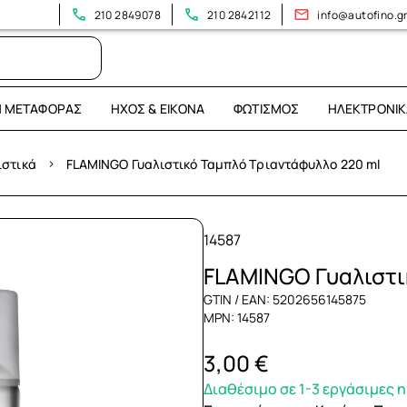
210 2849078
210 2842112
info@autofino.g
Η ΜΕΤΑΦΟΡΆΣ
ΉΧΟΣ & ΕΙΚΌΝΑ
ΦΩΤΙΣΜΌΣ
ΗΛΕΚΤΡΟΝΙΚ
›
ιστικά
FLAMINGO Γυαλιστικό Ταμπλό Τριαντάφυλλο 220 ml
14587
FLAMINGO Γυαλιστι
GTIN / EAN: 5202656145875
MPN: 14587
3,00 €
Διαθέσιμο σε 1-3 εργάσιμες 