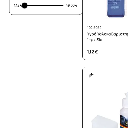
1,12 €
49,00 €
102.5052
Υγρό Υαλοκαθαριστή
1τμχ Sia
1,12 €