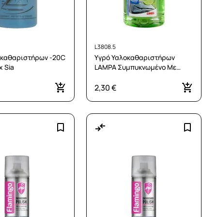
L3808.5
οκαθαριστήρων -20C
Υγρό Υαλοκαθαριστήρων
χ Sia
LAMPA Συμπυκνωμένο Με
Άρωμα LIME (500mL)
2,30 €