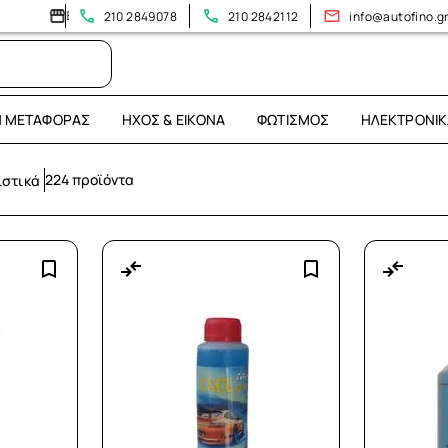
ίτε το νέο μας κατάστημα: Λεωφόρος Ηρακλείου 394!
210 2849078
210 2842112
info@autofino.g
Η ΜΕΤΑΦΟΡΆΣ
ΉΧΟΣ & ΕΙΚΌΝΑ
ΦΩΤΙΣΜΌΣ
ΗΛΕΚΤΡΟΝΙΚ
224 προϊόντα
ιστικά