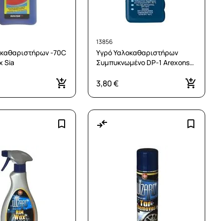
13856
οκαθαριστήρων -70C
Υγρό Υαλοκαθαριστήρων
χ Sia
Συμπυκνωμένο DP-1 Arexons
500mL
3,80 €