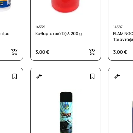
14539
14587
ml με
Καθαριστικό Τζελ 200 g
FLAMINGO
Τριαντάφ
3,00 €
3,00 €