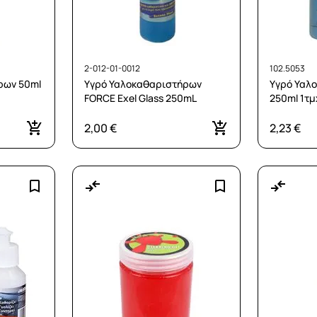
2-012-01-0012
102.5053
ρων 50ml
Υγρό Υαλοκαθαριστήρων
Υγρό Υαλ
FORCE Exel Glass 250mL
250ml 1τμ
2,00 €
2,23 €