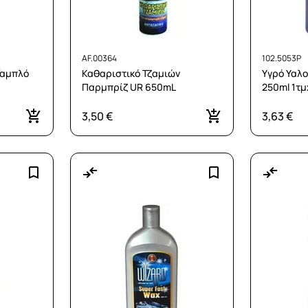
AF.00364
102.5053P
Ταμπλό
Καθαριστικό Τζαμιών
Υγρό Υαλ
Παρμπρίζ UR 650mL
250ml 1τμ
3,50 €
3,63 €