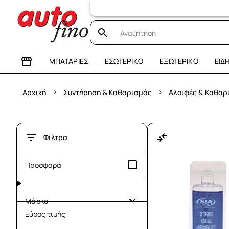
Επισκεφτε
ΜΠΑΤΑΡΊΕΣ
ΕΣΩΤΕΡΙΚΌ
ΕΞΩΤΕΡΙΚΌ
ΕΊΔ
›
›
Αρχική
Συντήρηση & Καθαρισμός
Αλοιφές & Καθαρ
Φίλτρα
Προσφορά
Μάρκα
Εύρος τιμής