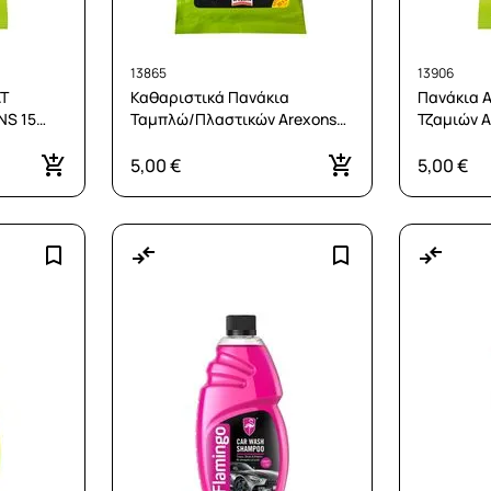
13865
13906
Τ
Καθαριστικά Πανάκια
Πανάκια 
S 15
Ταμπλώ/Πλαστικών Arexons
Τζαμιών 
Wizzy (15τεμ.)
5,00 €
5,00 €