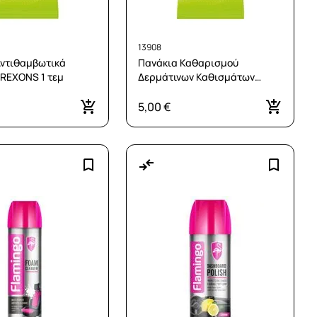
13908
Αντιθαμβωτικά
Πανάκια Καθαρισμού
AREXONS 1 τεμ
Δερμάτινων Καθισμάτων
AREXONS 1 τεμ
5,00 €