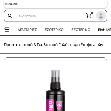
λείου 394!
0
ΜΠΑΤΑΡΊΕΣ
ΕΣΩΤΕΡΙΚΌ
ΕΞΩΤΕΡΙΚΌ
ΕΊΔΗ Μ
Προστατευτικό & Γυαλιστικό Γαλάκτωμα Επιφανειών FLAMINGO 295mL