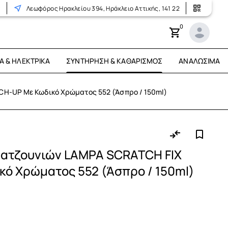
r
Λεωφόρος Ηρακλείου 394, Ηράκλειο Αττικής, 141 22
0
Ά & ΗΛΕΚΤΡΙΚΆ
ΣΥΝΤΉΡΗΣΗ & ΚΑΘΑΡΙΣΜΌΣ
ΑΝΑΛΏΣΙΜΑ
CH-UP Με Κωδικό Χρώματος 552 (Άσπρο / 150ml)
ρατζουνιών LAMPA SCRATCH FIX
ό Χρώματος 552 (Άσπρο / 150ml)