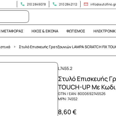
Επισκεφτείτε το νέο μας κατάστημα: Λεωφόρος Ηρακλείου 394!
210 2849078
210 2842112
info@autofino.g
Η ΜΕΤΑΦΟΡΆΣ
ΉΧΟΣ & ΕΙΚΌΝΑ
ΦΩΤΙΣΜΌΣ
ΗΛΕΚΤΡΟΝΙΚ
›
ιστικά
Στυλό Επισκευής Γρατζουνιών LAMPA SCRATCH FIX TOU
L7455.2
Στυλό Επισκευής Γ
TOUCH-UP Με Κωδικ
GTIN / EAN: 8000692745526
MPN: 74552
8,60 €